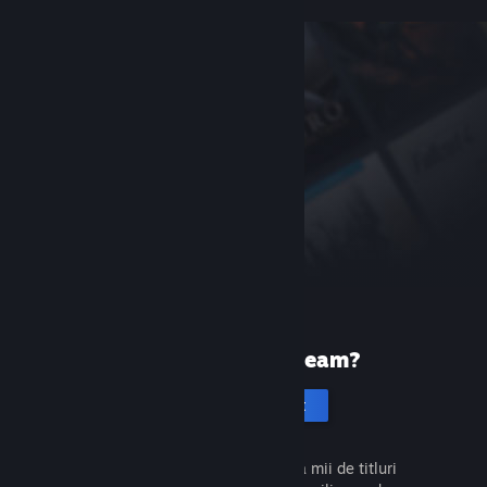
Prima dată pe Steam?
Creează un cont
Este gratuit și ușor. Descoperă mii de titluri