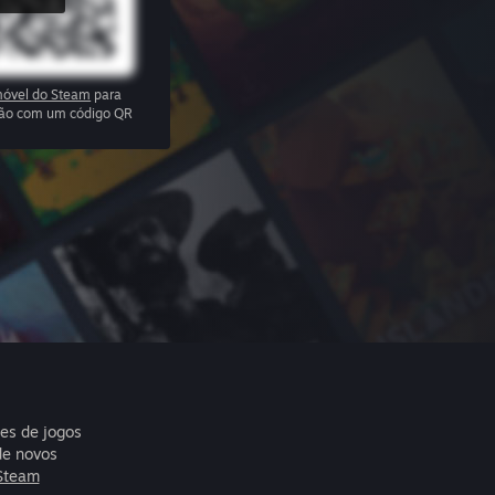
óvel do Steam
para
ssão com um código QR
res de jogos
de novos
Steam