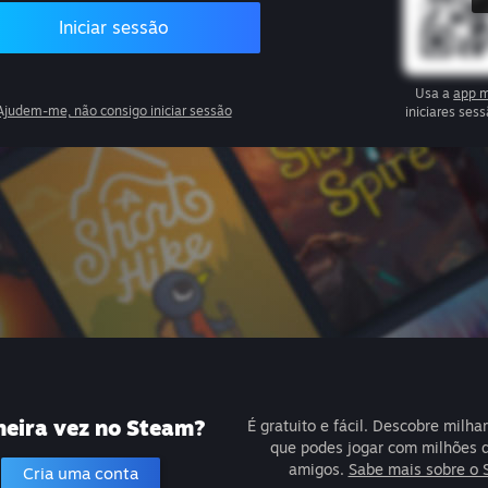
Iniciar sessão
Usa a
app m
Ajudem-me, não consigo iniciar sessão
iniciares se
meira vez no Steam?
É gratuito e fácil. Descobre milha
que podes jogar com milhões 
amigos.
Sabe mais sobre o 
Cria uma conta