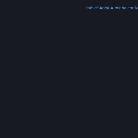
MAIS
Download do Steam
Download de apps móveis
Apoio
A minha cont