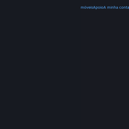
MAIS
Download do Steam
Download de apps móveis
Apoio
A minha cont