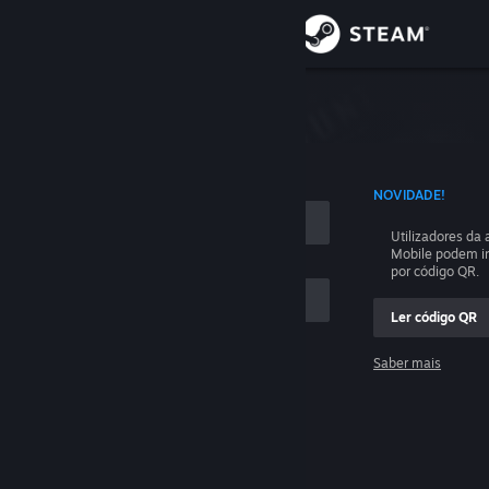
Iniciar sessão
Loja
sessão
Comunidade
ÃO COM O NOME DA TUA CONTA
NOVIDADE!
Sobre
Utilizadores da
Mobile podem in
E
Apoio
por código QR.
Ler código QR
Alterar idioma
e
Saber mais
Instala a app móvel do Steam
Iniciar sessão
Ver versão para computadores
Ajudem-me, não consigo iniciar sessão