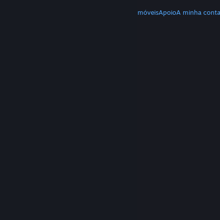
MAIS
Download do Steam
Download de apps móveis
Apoio
A minha cont