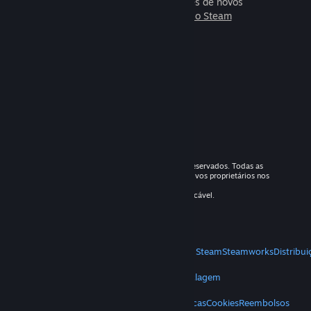
que podes jogar com milhões de novos
amigos.
Sabe mais sobre o Steam
© Valve Corporation 2026. Todos os direitos reservados. Todas as
marcas comerciais são propriedade dos respetivos proprietários nos
E.U.A. e outros países.
IVA incluído em todos os preços conforme aplicável.
Download de apps móveis
STEAM
Acerca do Steam
Acordo de Subscrição Steam
Steamworks
Distribu
VALVE
Acerca da Valve
Carreiras
Hardware
Reciclagem
TERMOS LEGAIS
Privacidade
Acessibilidade
Avisos e políticas
Cookies
Reembolsos