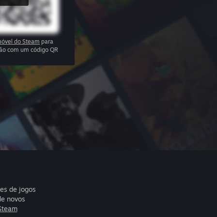
óvel do Steam
para
ssão com um código QR
res de jogos
de novos
Steam