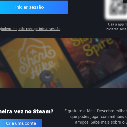
Iniciar sessão
Usa a
app m
Ajudem-me, não consigo iniciar sessão
iniciares se
meira vez no Steam?
É gratuito e fácil. Descobre milha
que podes jogar com milhões 
amigos.
Sabe mais sobre o 
Cria uma conta