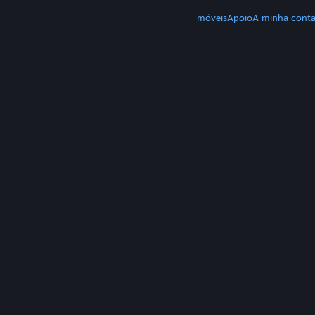
MAIS
Download do Steam
Download de apps móveis
Apoio
A minha cont