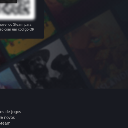
óvel do Steam
para
ssão com um código QR
res de jogos
de novos
Steam