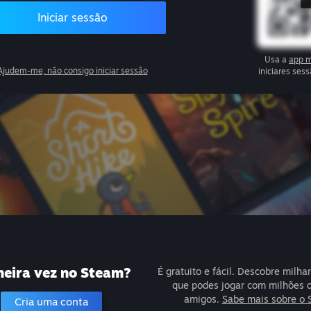
Iniciar sessão
Usa a
app m
Ajudem-me, não consigo iniciar sessão
iniciares se
meira vez no Steam?
É gratuito e fácil. Descobre milha
que podes jogar com milhões 
amigos.
Sabe mais sobre o 
Cria uma conta