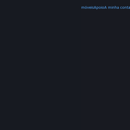
MAIS
Download do Steam
Download de apps móveis
Apoio
A minha cont