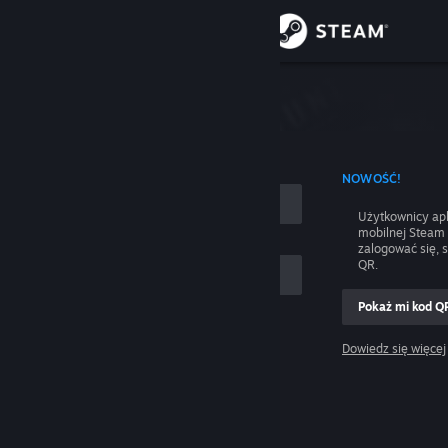
Zaloguj się
Sklep
nie
Społeczność
 UŻYCIEM NAZWY KONTA
NOWOŚĆ!
Informacje
Użytkownicy apl
mobilnej Steam
Wsparcie
zalogować się, 
QR.
Zmień język
Pokaż mi kod Q
 mnie
Pobierz aplikację mobilną Steam
Dowiedz się więcej
Zaloguj się
Wersja przeglądarkowa
Pomocy, nie mogę się zalogować