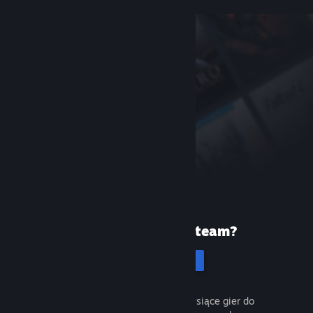
Pierwszy raz na Steam?
Utwórz konto
To łatwe i darmowe. Odkryj tysiące gier do