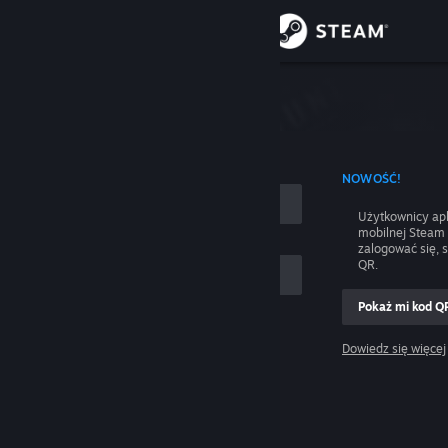
Zaloguj się
Sklep
nie
Społeczność
 UŻYCIEM NAZWY KONTA
NOWOŚĆ!
Informacje
Użytkownicy apl
mobilnej Steam
Wsparcie
zalogować się, 
QR.
Zmień język
Pokaż mi kod Q
 mnie
Pobierz aplikację mobilną Steam
Dowiedz się więcej
Zaloguj się
Wersja przeglądarkowa
Pomocy, nie mogę się zalogować