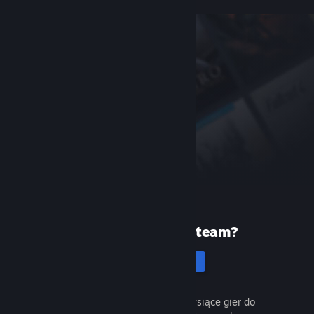
Pierwszy raz na Steam?
Utwórz konto
To łatwe i darmowe. Odkryj tysiące gier do