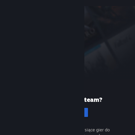
Pierwszy raz na Steam?
Utwórz konto
To łatwe i darmowe. Odkryj tysiące gier do