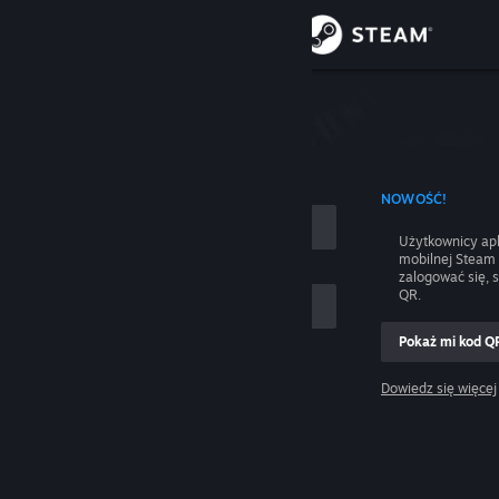
Zaloguj się
Sklep
nie
Społeczność
 UŻYCIEM NAZWY KONTA
NOWOŚĆ!
Informacje
Użytkownicy apl
mobilnej Steam
Wsparcie
zalogować się, 
QR.
Zmień język
Pokaż mi kod Q
 mnie
Pobierz aplikację mobilną Steam
Dowiedz się więcej
Zaloguj się
Wersja przeglądarkowa
Pomocy, nie mogę się zalogować