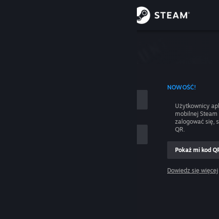
Zaloguj się
Sklep
nie
Społeczność
 UŻYCIEM NAZWY KONTA
NOWOŚĆ!
Informacje
Użytkownicy apl
mobilnej Steam
Wsparcie
zalogować się, 
QR.
Zmień język
Pokaż mi kod Q
 mnie
Pobierz aplikację mobilną Steam
Dowiedz się więcej
Zaloguj się
Wersja przeglądarkowa
Pomocy, nie mogę się zalogować