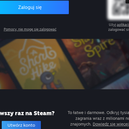
Zaloguj się
Użyj
aplikac
Pomocy, nie mogę się zalogować
zalogować s
rwszy raz na Steam?
To łatwe i darmowe. Odkryj tysią
zagrania wraz z milionami 
znajomych.
Dowiedz się więcej
Utwórz konto