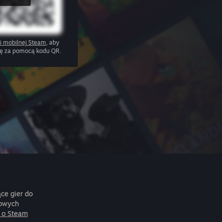
ji mobilnej Steam
, aby
ię za pomocą kodu QR.
ce gier do
nowych
 o Steam