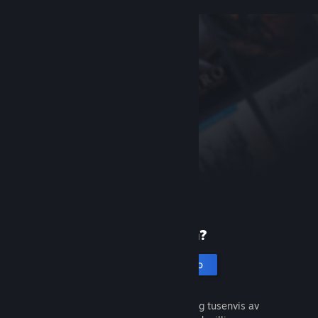
Ny på Steam?
Opprett en konto
Det er gratis og enkelt. Oppdag tusenvis av