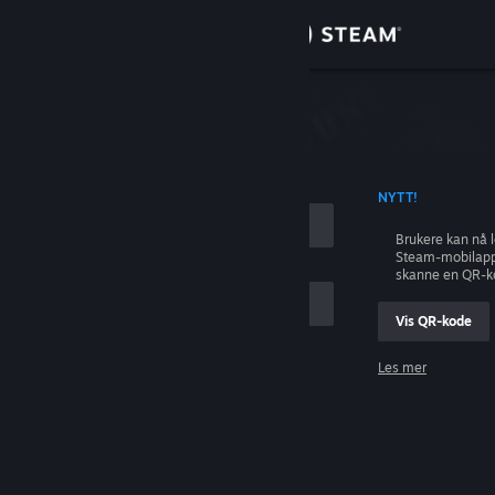
Logg inn
Butikk
ing
Samfunn
 KONTONAVN
NYTT!
Om
Brukere kan nå 
Steam-mobilapp
Kundestøtte
skanne en QR-k
Vis QR-kode
Bytt språk
Les mer
Skaff deg Steam-appen på mobil
Logg inn
Vis skrivebordsversjon
Hjelp, jeg kan ikke logge inn