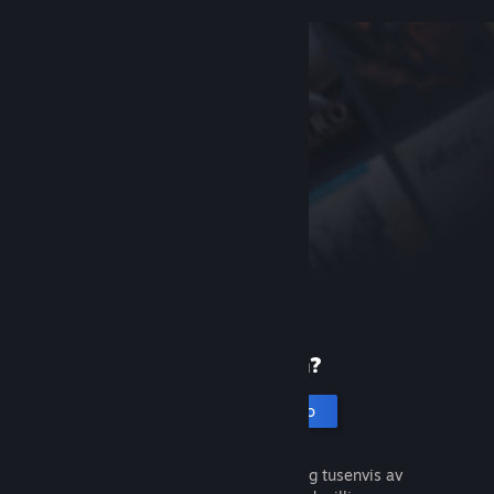
Ny på Steam?
Opprett en konto
Det er gratis og enkelt. Oppdag tusenvis av