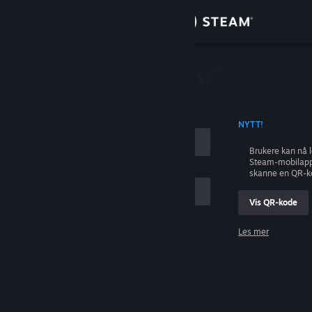
Logg inn
Butikk
ing
Samfunn
 KONTONAVN
NYTT!
Om
Brukere kan nå 
Steam-mobilapp
Kundestøtte
skanne en QR-k
Vis QR-kode
Bytt språk
Les mer
Skaff deg Steam-appen på mobil
Logg inn
Vis skrivebordsversjon
Hjelp, jeg kan ikke logge inn