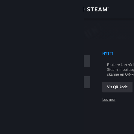
Logg inn
Butikk
ing
Samfunn
 KONTONAVN
NYTT!
Om
Brukere kan nå 
Steam-mobilapp
Kundestøtte
skanne en QR-k
Vis QR-kode
Bytt språk
Les mer
Skaff deg Steam-appen på mobil
Logg inn
Vis skrivebordsversjon
Hjelp, jeg kan ikke logge inn