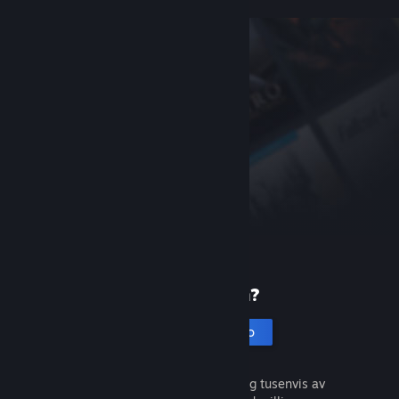
Ny på Steam?
Opprett en konto
Det er gratis og enkelt. Oppdag tusenvis av