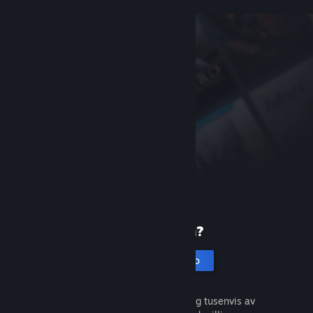
Ny på Steam?
Opprett en konto
Det er gratis og enkelt. Oppdag tusenvis av