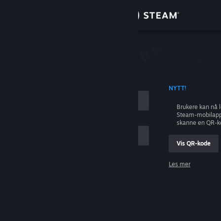
Logg inn
Butikk
ing
Samfunn
 KONTONAVN
NYTT!
Om
Brukere kan nå 
Steam-mobilapp
Kundestøtte
skanne en QR-k
Vis QR-kode
Bytt språk
Les mer
Skaff deg Steam-appen på mobil
Logg inn
Vis skrivebordsversjon
Hjelp, jeg kan ikke logge inn