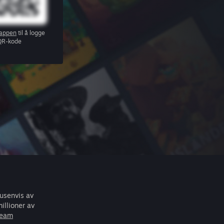
appen
til å logge
QR-kode
tusenvis av
illioner av
team