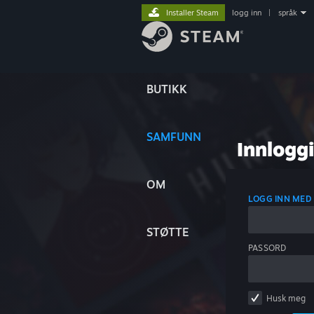
Installer Steam
logg inn
|
språk
BUTIKK
SAMFUNN
Innlogg
OM
LOGG INN MED
STØTTE
PASSORD
Husk meg