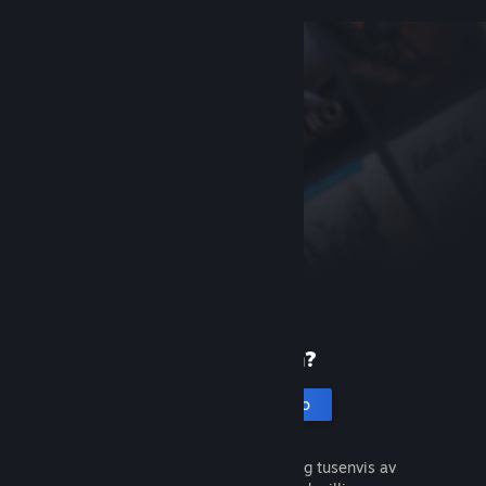
Ny på Steam?
Opprett en konto
Det er gratis og enkelt. Oppdag tusenvis av