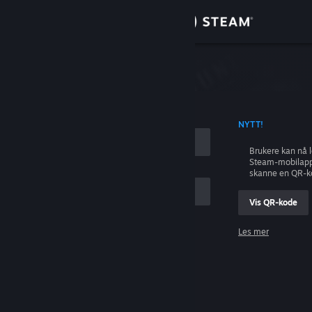
Logg inn
Butikk
ing
Samfunn
 KONTONAVN
NYTT!
Om
Brukere kan nå 
Steam-mobilapp
Kundestøtte
skanne en QR-k
Vis QR-kode
Bytt språk
Les mer
Skaff deg Steam-appen på mobil
Logg inn
Vis skrivebordsversjon
Hjelp, jeg kan ikke logge inn