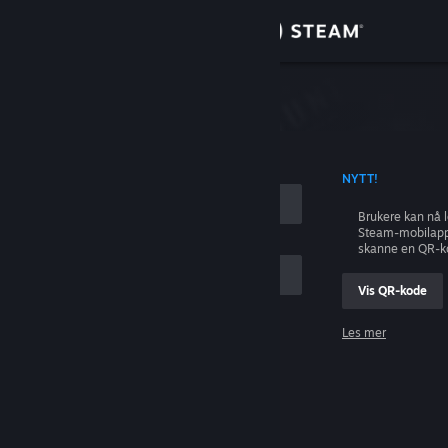
Logg inn
Butikk
ing
Samfunn
 KONTONAVN
NYTT!
Om
Brukere kan nå 
Steam-mobilapp
Kundestøtte
skanne en QR-k
Vis QR-kode
Bytt språk
Les mer
Skaff deg Steam-appen på mobil
Logg inn
Vis skrivebordsversjon
Hjelp, jeg kan ikke logge inn