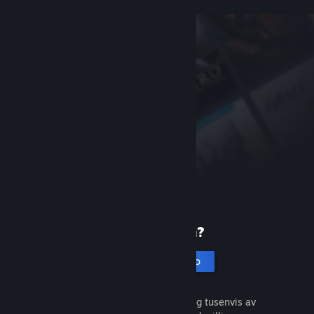
Ny på Steam?
Opprett en konto
Det er gratis og enkelt. Oppdag tusenvis av