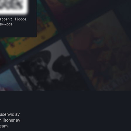
appen
til å logge
QR-kode
tusenvis av
illioner av
team