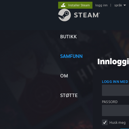
Installer Steam
logg inn
|
språk
BUTIKK
SAMFUNN
Innlogg
OM
LOGG INN MED
STØTTE
PASSORD
Husk meg