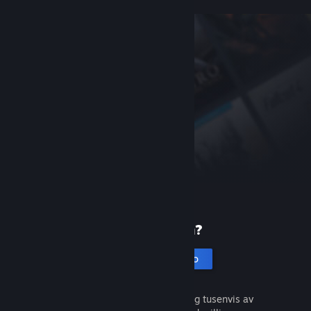
Ny på Steam?
Opprett en konto
Det er gratis og enkelt. Oppdag tusenvis av