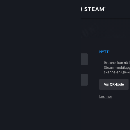
Logg inn
Butikk
ing
Samfunn
 KONTONAVN
NYTT!
Om
Brukere kan nå 
Steam-mobilapp
Kundestøtte
skanne en QR-k
Vis QR-kode
Bytt språk
Les mer
Skaff deg Steam-appen på mobil
Logg inn
Vis skrivebordsversjon
Hjelp, jeg kan ikke logge inn