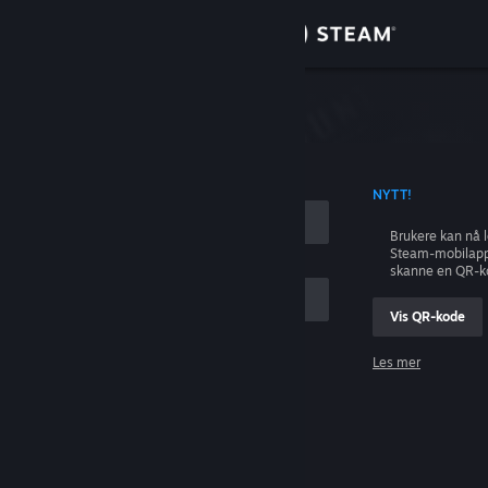
Logg inn
Butikk
ing
Samfunn
 KONTONAVN
NYTT!
Om
Brukere kan nå 
Steam-mobilapp
Kundestøtte
skanne en QR-k
Vis QR-kode
Bytt språk
Les mer
Skaff deg Steam-appen på mobil
Logg inn
Vis skrivebordsversjon
Hjelp, jeg kan ikke logge inn