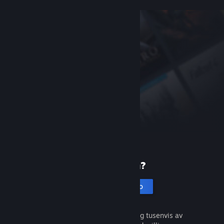
Ny på Steam?
Opprett en konto
Det er gratis og enkelt. Oppdag tusenvis av