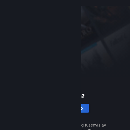
Ny på Steam?
Opprett en konto
Det er gratis og enkelt. Oppdag tusenvis av