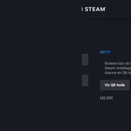
Logg inn
Butikk
ing
Samfunn
 KONTONAVN
NYTT!
Om
Brukere kan nå 
Steam-mobilapp
Kundestøtte
skanne en QR-k
Vis QR-kode
Bytt språk
Les mer
Skaff deg Steam-appen på mobil
Logg inn
Vis skrivebordsversjon
Hjelp, jeg kan ikke logge inn