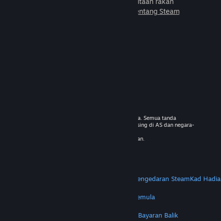
untuk dimainkan bersama jutaan rakan
baharu.
Ketahui lebih lanjut tentang Steam
© 2026 Valve Corporation. Hak cipta terpelihara. Semua tanda
dagangan adalah hak milik pemilik masing-masing di AS dan negara-
negara lain.
VAT termasuk dalam semua harga jika berkenaan.
Dapatkan Apl Mudah Alih
STEAM
Tentang Steam
Steam SSA
Steamworks
Pengedaran Steam
Kad Hadia
VALVE
Tentang Valve
Kerjaya
Perkakasan
Kitar Semula
PERUNDANGAN
Privasi
Kebolehcapaian
Notis & Polisi
Kuki
Bayaran Balik