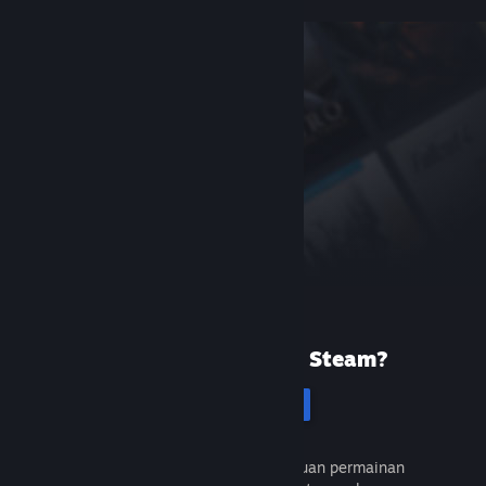
Baru menggunakan Steam?
Cipta akaun
Percuma dan mudah. Temui ribuan permainan