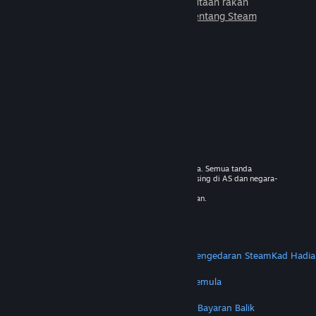
untuk dimainkan bersama jutaan rakan
baharu.
Ketahui lebih lanjut tentang Steam
© 2026 Valve Corporation. Hak cipta terpelihara. Semua tanda
dagangan adalah hak milik pemilik masing-masing di AS dan negara-
negara lain.
VAT termasuk dalam semua harga jika berkenaan.
Dapatkan Apl Mudah Alih
STEAM
Tentang Steam
Steam SSA
Steamworks
Pengedaran Steam
Kad Hadia
VALVE
Tentang Valve
Kerjaya
Perkakasan
Kitar Semula
PERUNDANGAN
Privasi
Kebolehcapaian
Notis & Polisi
Kuki
Bayaran Balik