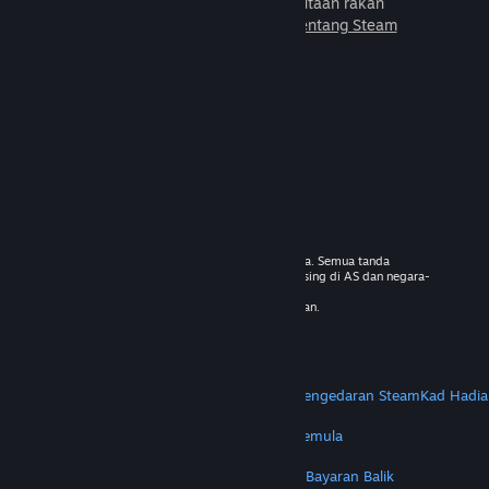
untuk dimainkan bersama jutaan rakan
baharu.
Ketahui lebih lanjut tentang Steam
© 2026 Valve Corporation. Hak cipta terpelihara. Semua tanda
dagangan adalah hak milik pemilik masing-masing di AS dan negara-
negara lain.
VAT termasuk dalam semua harga jika berkenaan.
Dapatkan Apl Mudah Alih
STEAM
Tentang Steam
Steam SSA
Steamworks
Pengedaran Steam
Kad Hadia
VALVE
Tentang Valve
Kerjaya
Perkakasan
Kitar Semula
PERUNDANGAN
Privasi
Kebolehcapaian
Notis & Polisi
Kuki
Bayaran Balik