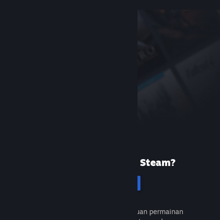
Baru menggunakan Steam?
Cipta akaun
Percuma dan mudah. Temui ribuan permainan