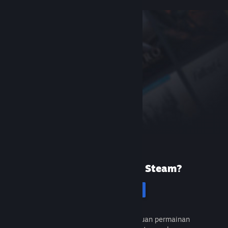
Baru menggunakan Steam?
Cipta akaun
Percuma dan mudah. Temui ribuan permainan