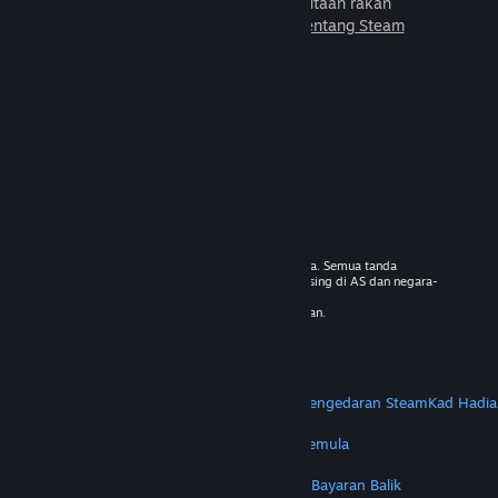
untuk dimainkan bersama jutaan rakan
baharu.
Ketahui lebih lanjut tentang Steam
© 2026 Valve Corporation. Hak cipta terpelihara. Semua tanda
dagangan adalah hak milik pemilik masing-masing di AS dan negara-
negara lain.
VAT termasuk dalam semua harga jika berkenaan.
Dapatkan Apl Mudah Alih
STEAM
Tentang Steam
Steam SSA
Steamworks
Pengedaran Steam
Kad Hadia
VALVE
Tentang Valve
Kerjaya
Perkakasan
Kitar Semula
PERUNDANGAN
Privasi
Kebolehcapaian
Notis & Polisi
Kuki
Bayaran Balik