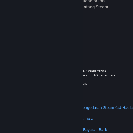
untuk dimainkan bersama jutaan rakan
baharu.
Ketahui lebih lanjut tentang Steam
© 2026 Valve Corporation. Hak cipta terpelihara. Semua tanda
dagangan adalah hak milik pemilik masing-masing di AS dan negara-
negara lain.
VAT termasuk dalam semua harga jika berkenaan.
Dapatkan Apl Mudah Alih
STEAM
Tentang Steam
Steam SSA
Steamworks
Pengedaran Steam
Kad Hadia
VALVE
Tentang Valve
Kerjaya
Perkakasan
Kitar Semula
PERUNDANGAN
Privasi
Kebolehcapaian
Notis & Polisi
Kuki
Bayaran Balik