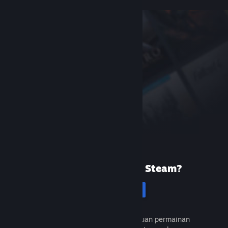
Baru menggunakan Steam?
Cipta akaun
Percuma dan mudah. Temui ribuan permainan