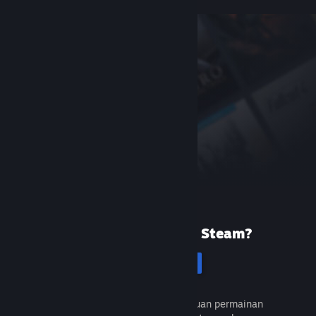
Baru menggunakan Steam?
Cipta akaun
Percuma dan mudah. Temui ribuan permainan