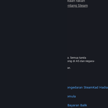
untuk dimainkan bersama jutaan rakan
baharu.
Ketahui lebih lanjut tentang Steam
© 2026 Valve Corporation. Hak cipta terpelihara. Semua tanda
dagangan adalah hak milik pemilik masing-masing di AS dan negara-
negara lain.
VAT termasuk dalam semua harga jika berkenaan.
Dapatkan Apl Mudah Alih
STEAM
Tentang Steam
Steam SSA
Steamworks
Pengedaran Steam
Kad Hadia
VALVE
Tentang Valve
Kerjaya
Perkakasan
Kitar Semula
PERUNDANGAN
Privasi
Kebolehcapaian
Notis & Polisi
Kuki
Bayaran Balik