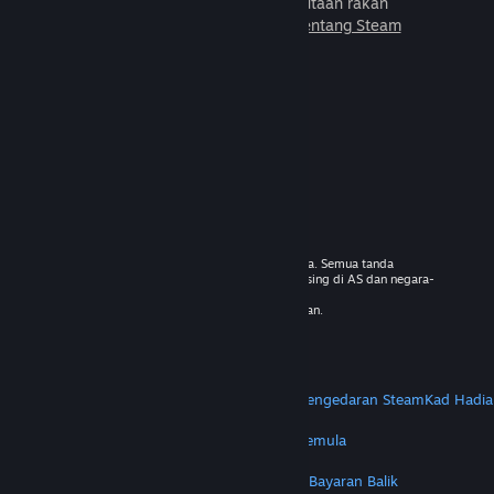
untuk dimainkan bersama jutaan rakan
baharu.
Ketahui lebih lanjut tentang Steam
© 2026 Valve Corporation. Hak cipta terpelihara. Semua tanda
dagangan adalah hak milik pemilik masing-masing di AS dan negara-
negara lain.
VAT termasuk dalam semua harga jika berkenaan.
Dapatkan Apl Mudah Alih
STEAM
Tentang Steam
Steam SSA
Steamworks
Pengedaran Steam
Kad Hadia
VALVE
Tentang Valve
Kerjaya
Perkakasan
Kitar Semula
PERUNDANGAN
Privasi
Kebolehcapaian
Notis & Polisi
Kuki
Bayaran Balik