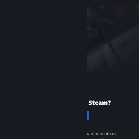
Baru menggunakan Steam?
Cipta akaun
Percuma dan mudah. Temui ribuan permainan