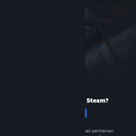
Baru menggunakan Steam?
Cipta akaun
Percuma dan mudah. Temui ribuan permainan