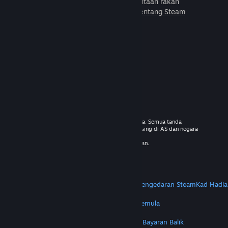
untuk dimainkan bersama jutaan rakan
baharu.
Ketahui lebih lanjut tentang Steam
© 2026 Valve Corporation. Hak cipta terpelihara. Semua tanda
dagangan adalah hak milik pemilik masing-masing di AS dan negara-
negara lain.
VAT termasuk dalam semua harga jika berkenaan.
Dapatkan Apl Mudah Alih
STEAM
Tentang Steam
Steam SSA
Steamworks
Pengedaran Steam
Kad Hadia
VALVE
Tentang Valve
Kerjaya
Perkakasan
Kitar Semula
PERUNDANGAN
Privasi
Kebolehcapaian
Notis & Polisi
Kuki
Bayaran Balik