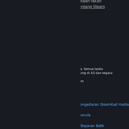
untuk dimainkan bersama jutaan rakan
baharu.
Ketahui lebih lanjut tentang Steam
© 2026 Valve Corporation. Hak cipta terpelihara. Semua tanda
dagangan adalah hak milik pemilik masing-masing di AS dan negara-
negara lain.
VAT termasuk dalam semua harga jika berkenaan.
Dapatkan Apl Mudah Alih
STEAM
Tentang Steam
Steam SSA
Steamworks
Pengedaran Steam
Kad Hadia
VALVE
Tentang Valve
Kerjaya
Perkakasan
Kitar Semula
PERUNDANGAN
Privasi
Kebolehcapaian
Notis & Polisi
Kuki
Bayaran Balik