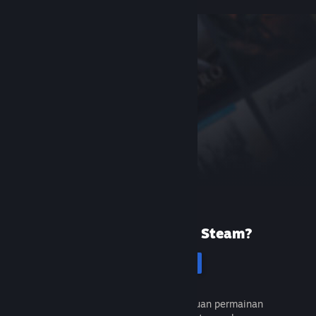
Baru menggunakan Steam?
Cipta akaun
Percuma dan mudah. Temui ribuan permainan