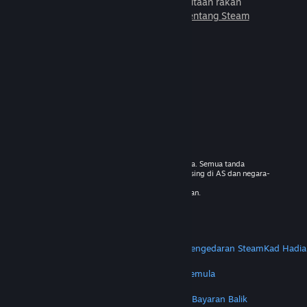
untuk dimainkan bersama jutaan rakan
baharu.
Ketahui lebih lanjut tentang Steam
© 2026 Valve Corporation. Hak cipta terpelihara. Semua tanda
dagangan adalah hak milik pemilik masing-masing di AS dan negara-
negara lain.
VAT termasuk dalam semua harga jika berkenaan.
Dapatkan Apl Mudah Alih
STEAM
Tentang Steam
Steam SSA
Steamworks
Pengedaran Steam
Kad Hadia
VALVE
Tentang Valve
Kerjaya
Perkakasan
Kitar Semula
PERUNDANGAN
Privasi
Kebolehcapaian
Notis & Polisi
Kuki
Bayaran Balik