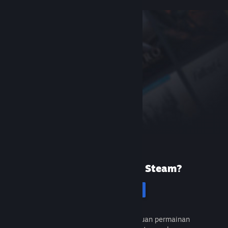
Baru menggunakan Steam?
Cipta akaun
Percuma dan mudah. Temui ribuan permainan