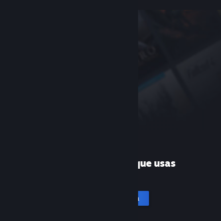
¿Es la primera vez que usas
Steam?
Crea una cuenta