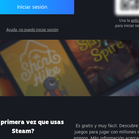
Iniciar sesión
Usa la
apli
para iniciar 
Ayuda, no puedo iniciar sesión
a primera vez que usas
Es gratis y muy fácil. Descubre
Steam?
juegos para jugar con millones 
amigos.
Más información acerca