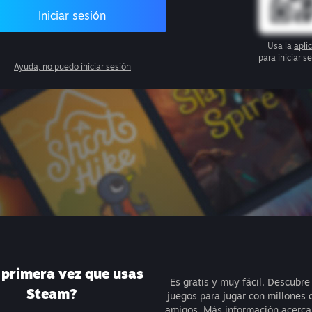
Iniciar sesión
Usa la
apli
para iniciar 
Ayuda, no puedo iniciar sesión
a primera vez que usas
Es gratis y muy fácil. Descubre
Steam?
juegos para jugar con millones 
amigos.
Más información acerca