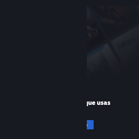
¿Es la primera vez que usas
Steam?
Crea una cuenta