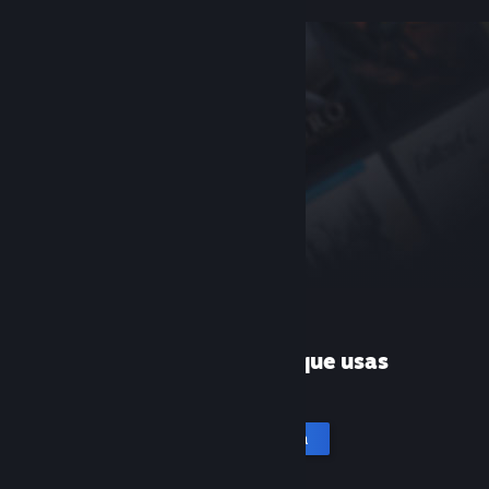
¿Es la primera vez que usas
Steam?
Crea una cuenta