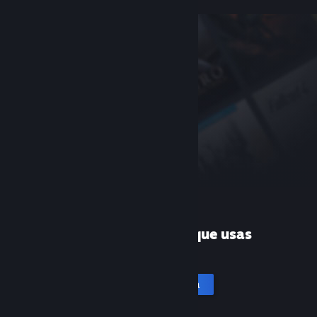
¿Es la primera vez que usas
Steam?
Crea una cuenta