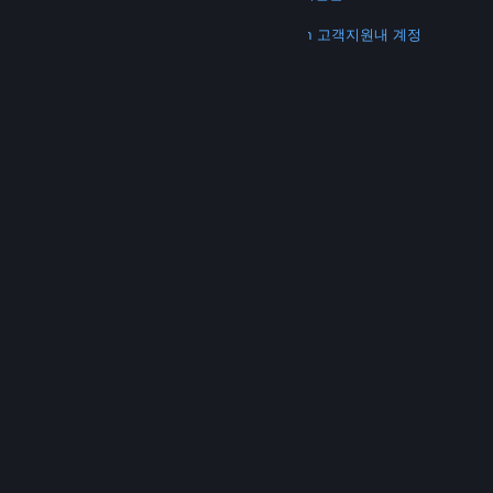
더 보기
Steam 다운로드
모바일 앱 다운로드
Steam 고객지원
내 계정
© Valve Corporation. 모든 권리 보유. 모든 상표는 미국
및 기타 국가에서 각각 해당 소유자의 재산입니다.
개인정
보 처리방침
|
법적 고지
|
접근성
|
Steam 이용 약관
|