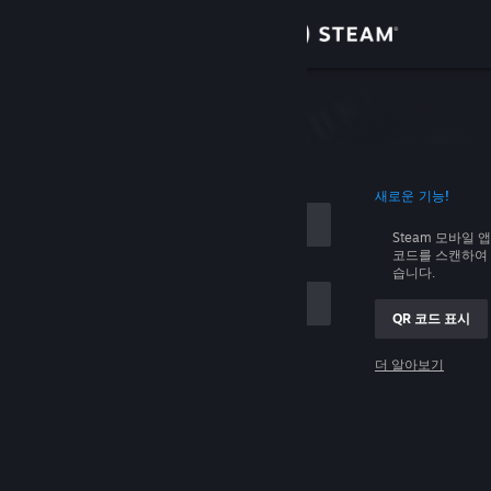
로그인
상점
커뮤니티
로그인
새로운 기능!
정보
Steam 모바일 
코드를 스캔하여 
지원
습니다.
QR 코드 표시
언어 변경
 저장
더 알아보기
Steam 모바일 앱 다운로드
로그인
PC 웹사이트 보기
로그인 관련 문제