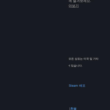
임을 전 세계 새로운 친구들과 힘께 즐겨보세요.
Steam에 관해 자세히 알아보기
© 2026 Valve Corporation. All rights reserved. 모든 상표는 미국 및 기타
국가에서 해당 소유자의 재산입니다.
해당하는 경우 모든 가격에 부가가치세가 포함되어 있습니다.
모바일 앱 다운로드
STEAM
Steam 정보
Steam 이용 약관
Steamworks
Steam 배포
기프트 카드
VALVE
Valve 소개
채용 정보
하드웨어
재활용
법적 고지
개인정보 처리방침
접근성
고지 및 정책
쿠키
환불