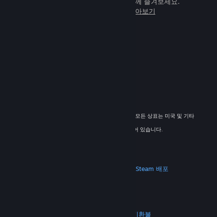
임을 전 세계 새로운 친구들과 힘께 즐겨보세요.
Steam에 관해 자세히 알아보기
© 2026 Valve Corporation. All rights reserved. 모든 상표는 미국 및 기타
국가에서 해당 소유자의 재산입니다.
해당하는 경우 모든 가격에 부가가치세가 포함되어 있습니다.
모바일 앱 다운로드
STEAM
Steam 정보
Steam 이용 약관
Steamworks
Steam 배포
기프트 카드
VALVE
Valve 소개
채용 정보
하드웨어
재활용
법적 고지
개인정보 처리방침
접근성
고지 및 정책
쿠키
환불