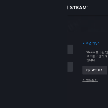
로그인
상점
커뮤니티
로그인
새로운 기능!
정보
Steam 모바일 
코드를 스캔하여 
지원
습니다.
QR 코드 표시
언어 변경
 저장
더 알아보기
Steam 모바일 앱 다운로드
로그인
PC 웹사이트 보기
로그인 관련 문제