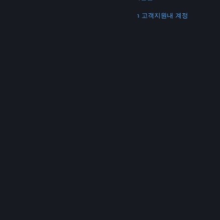
더 보기
Steam 다운로드
모바일 앱 다운로드
Steam 고객지원
내 계정
© Valve Corporation. 모든 권리 보유. 모든 상표는 미국
및 기타 국가에서 각각 해당 소유자의 재산입니다.
개인정
보 처리방침
|
법적 고지
|
접근성
|
Steam 이용 약관
|