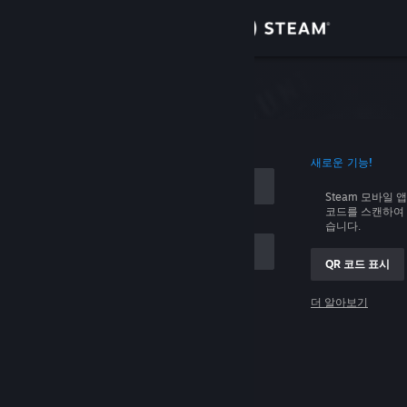
로그인
상점
커뮤니티
로그인
새로운 기능!
정보
Steam 모바일 
코드를 스캔하여 
지원
습니다.
QR 코드 표시
언어 변경
 저장
더 알아보기
Steam 모바일 앱 다운로드
로그인
PC 웹사이트 보기
로그인 관련 문제