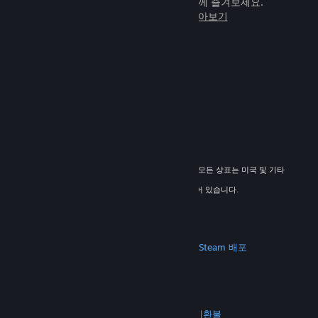
임을 전 세계 새로운 친구들과 힘께 즐겨보세요.
Steam에 관해 자세히 알아보기
© 2026 Valve Corporation. All rights reserved. 모든 상표는 미국 및 기타
국가에서 해당 소유자의 재산입니다.
해당하는 경우 모든 가격에 부가가치세가 포함되어 있습니다.
모바일 앱 다운로드
STEAM
Steam 정보
Steam 이용 약관
Steamworks
Steam 배포
기프트 카드
VALVE
Valve 소개
채용 정보
하드웨어
재활용
법적 고지
개인정보 처리방침
접근성
고지 및 정책
쿠키
환불