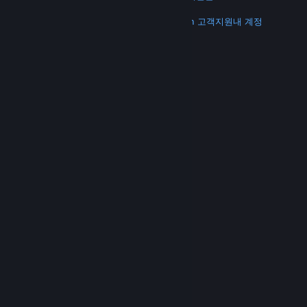
더 보기
Steam 다운로드
모바일 앱 다운로드
Steam 고객지원
내 계정
© Valve Corporation. 모든 권리 보유. 모든 상표는 미국
및 기타 국가에서 각각 해당 소유자의 재산입니다.
개인정
보 처리방침
|
법적 고지
|
접근성
|
Steam 이용 약관
|