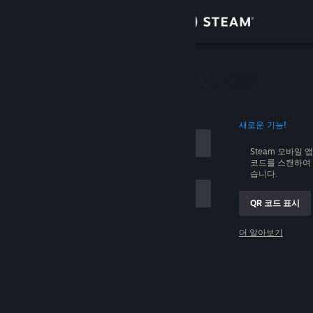
로그인
상점
커뮤니티
로그인
새로운 기능!
정보
Steam 모바일 
코드를 스캔하여 
지원
습니다.
QR 코드 표시
언어 변경
 저장
더 알아보기
Steam 모바일 앱 다운로드
로그인
PC 웹사이트 보기
로그인 관련 문제