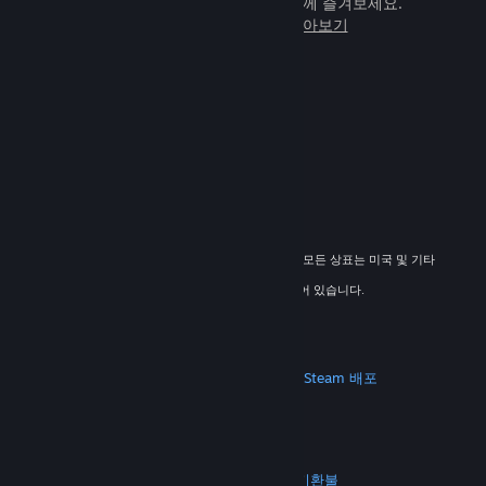
임을 전 세계 새로운 친구들과 힘께 즐겨보세요.
Steam에 관해 자세히 알아보기
© 2026 Valve Corporation. All rights reserved. 모든 상표는 미국 및 기타
국가에서 해당 소유자의 재산입니다.
해당하는 경우 모든 가격에 부가가치세가 포함되어 있습니다.
모바일 앱 다운로드
STEAM
Steam 정보
Steam 이용 약관
Steamworks
Steam 배포
기프트 카드
VALVE
Valve 소개
채용 정보
하드웨어
재활용
법적 고지
개인정보 처리방침
접근성
고지 및 정책
쿠키
환불