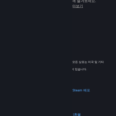
임을 전 세계 새로운 친구들과 힘께 즐겨보세요.
Steam에 관해 자세히 알아보기
© 2026 Valve Corporation. All rights reserved. 모든 상표는 미국 및 기타
국가에서 해당 소유자의 재산입니다.
해당하는 경우 모든 가격에 부가가치세가 포함되어 있습니다.
모바일 앱 다운로드
STEAM
Steam 정보
Steam 이용 약관
Steamworks
Steam 배포
기프트 카드
VALVE
Valve 소개
채용 정보
하드웨어
재활용
법적 고지
개인정보 처리방침
접근성
고지 및 정책
쿠키
환불