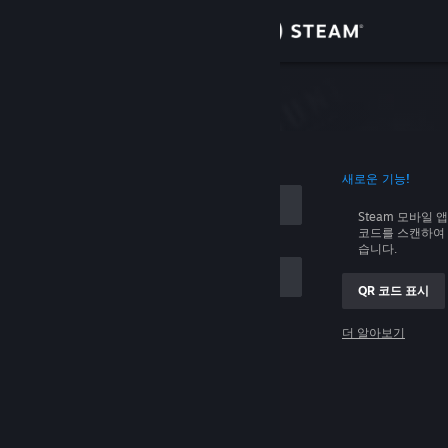
로그인
상점
커뮤니티
로그인
새로운 기능!
정보
Steam 모바일 
코드를 스캔하여 
지원
습니다.
QR 코드 표시
언어 변경
 저장
더 알아보기
Steam 모바일 앱 다운로드
로그인
PC 웹사이트 보기
로그인 관련 문제