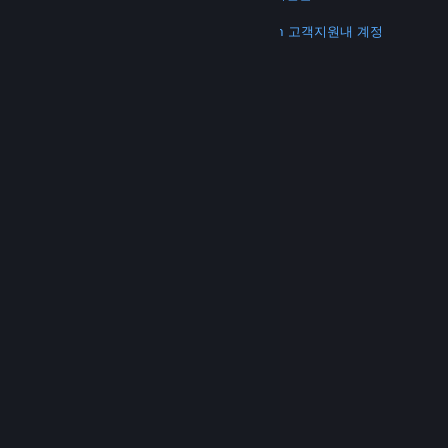
더 보기
Steam 다운로드
모바일 앱 다운로드
Steam 고객지원
내 계정
© Valve Corporation. 모든 권리 보유. 모든 상표는 미국
및 기타 국가에서 각각 해당 소유자의 재산입니다.
개인정
보 처리방침
|
법적 고지
|
접근성
|
Steam 이용 약관
|