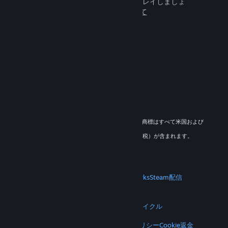
百万人もの新しいフレンドとプレイしましょ
う。
Steamについて
© 2026 Valve Corporation. All rights reserved. 商標はすべて米国および
その他の国の各社が所有します。
適用地域においては全ての価格にVAT（付加価値税）が含まれます。
モバイルアプリをダウンロード
STEAM
Steamについて
Steam利用規約
Steamworks
Steam配信
ギフトカード
VALVE
Valveについて
採用情報
ハードウェア
リサイクル
法的情報
プライバシー
アクセシビリティ
通知とポリシー
Cookie
返金