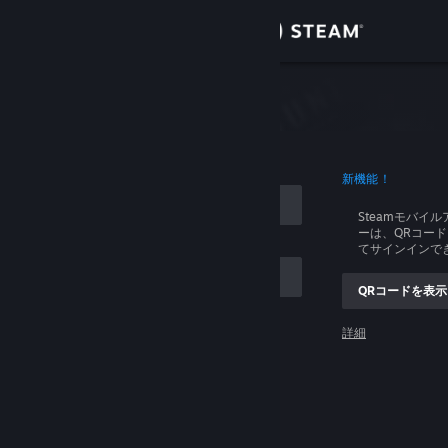
サインイン
ストア
イン
コミュニティ
ログイン
新機能！
詳細
Steamモバイ
ーは、QRコー
サポート
てサインインで
QRコードを表示
言語を変更
ントを記憶する
詳細
Steamモバイルアプリを入手
ログイン
デスクトップウェブサイトを表示
ログインできません、助けてください