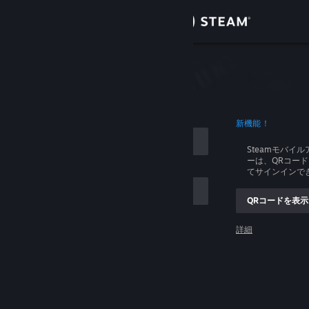
サインイン
ストア
イン
コミュニティ
ログイン
新機能！
詳細
Steamモバイ
ーは、QRコー
サポート
てサインインで
QRコードを表示
言語を変更
ントを記憶する
詳細
Steamモバイルアプリを入手
ログイン
デスクトップウェブサイトを表示
ログインできません、助けてください