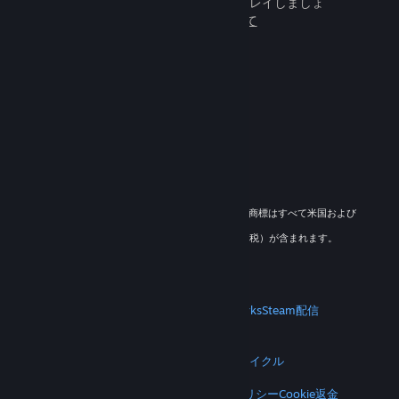
百万人もの新しいフレンドとプレイしましょ
う。
Steamについて
© 2026 Valve Corporation. All rights reserved. 商標はすべて米国および
その他の国の各社が所有します。
適用地域においては全ての価格にVAT（付加価値税）が含まれます。
モバイルアプリをダウンロード
STEAM
Steamについて
Steam利用規約
Steamworks
Steam配信
ギフトカード
VALVE
Valveについて
採用情報
ハードウェア
リサイクル
法的情報
プライバシー
アクセシビリティ
通知とポリシー
Cookie
返金