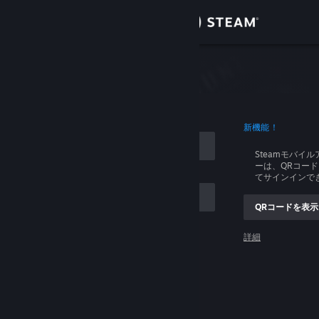
サインイン
ストア
イン
コミュニティ
ログイン
新機能！
詳細
Steamモバイ
ーは、QRコー
サポート
てサインインで
QRコードを表示
言語を変更
ントを記憶する
詳細
Steamモバイルアプリを入手
ログイン
デスクトップウェブサイトを表示
ログインできません、助けてください