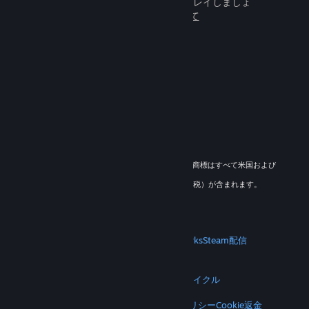
百万人もの新しいフレンドとプレイしましょ
う。
Steamについて
© 2026 Valve Corporation. All rights reserved. 商標はすべて米国および
その他の国の各社が所有します。
適用地域においては全ての価格にVAT（付加価値税）が含まれます。
モバイルアプリをダウンロード
STEAM
Steamについて
Steam利用規約
Steamworks
Steam配信
ギフトカード
VALVE
Valveについて
採用情報
ハードウェア
リサイクル
法的情報
プライバシー
アクセシビリティ
通知とポリシー
Cookie
返金