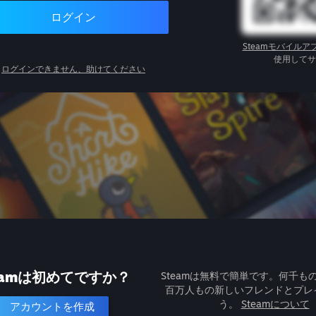
ログイン
Steamモバイルア
使用してサ
ログインできません、助けてください
eamは初めてですか？
Steamは無料で簡単です。何千も
百万人もの新しいフレンドとプレ
う。
Steamについて
アカウントを作成