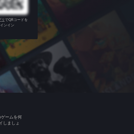
プリ
でQRコードを
インイン
のゲームを何
イしましょ